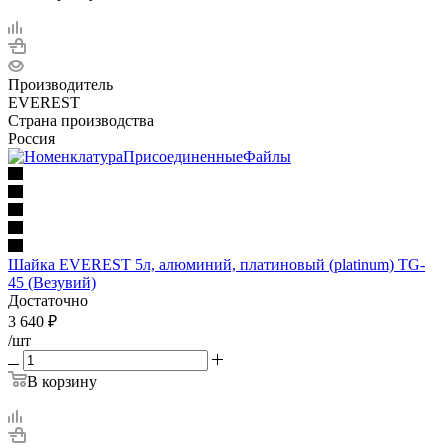
Производитель
EVEREST
Страна производства
Россия
Шайка EVEREST 5л, алюминий, платиновый (platinum) TG-
45 (Везувий)
Достаточно
3 640
₽
/шт
В корзину