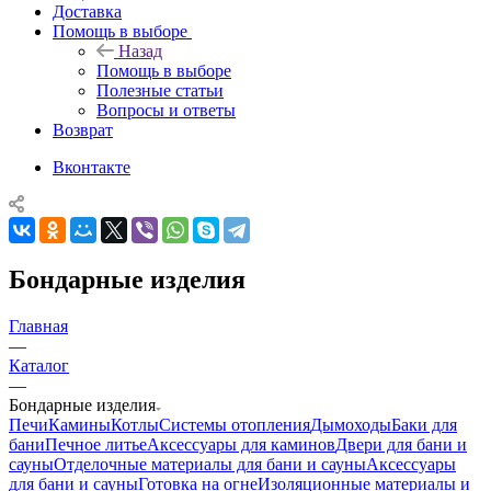
Доставка
Помощь в выборе
Назад
Помощь в выборе
Полезные статьи
Вопросы и ответы
Возврат
Вконтакте
Бондарные изделия
Главная
—
Каталог
—
Бондарные изделия
Печи
Камины
Котлы
Системы отопления
Дымоходы
Баки для
бани
Печное литье
Аксессуары для каминов
Двери для бани и
сауны
Отделочные материалы для бани и сауны
Аксессуары
для бани и сауны
Готовка на огне
Изоляционные материалы и