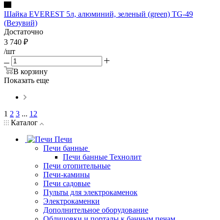
Шайка EVEREST 5л, алюминий, зеленый (green) TG-49
(Везувий)
Достаточно
3 740
₽
/шт
В корзину
Показать еще
1
2
3
...
12
Каталог
Печи
Печи банные
Печи банные Технолит
Печи отопительные
Печи-камины
Печи садовые
Пульты для электрокаменок
Электрокаменки
Дополнительное оборудование
Облицовки и порталы к банным печам