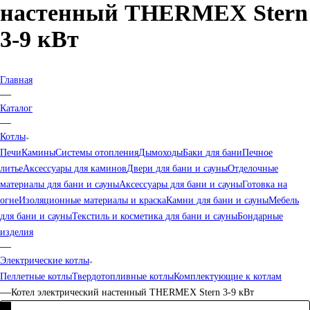
настенный THERMEX Stern
3-9 кВт
Главная
—
Каталог
—
Котлы
Печи
Камины
Системы отопления
Дымоходы
Баки для бани
Печное
литье
Аксессуары для каминов
Двери для бани и сауны
Отделочные
материалы для бани и сауны
Аксессуары для бани и сауны
Готовка на
огне
Изоляционные материалы и краска
Камни для бани и сауны
Мебель
для бани и сауны
Текстиль и косметика для бани и сауны
Бондарные
изделия
—
Электрические котлы
Пеллетные котлы
Твердотопливные котлы
Комплектующие к котлам
—
Котел электрический настенный THERMEX Stern 3-9 кВт