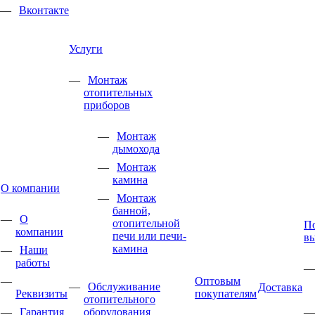
Вконтакте
Услуги
Монтаж
отопительных
приборов
Монтаж
дымохода
Монтаж
камина
О компании
Монтаж
банной,
О
отопительной
П
компании
печи или печи-
в
камина
Наши
работы
Оптовым
Обслуживание
Доставка
Реквизиты
покупателям
отопительного
Гарантия
оборудования