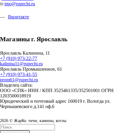
tmo@rupechi.ru
Вконтакте
Магазины г. Ярославль
Ярославль Калинина, 11
+7 (910) 973-22-77
kalinina11@rupechi.ru
Ярославль Промышленное, 61
+7 (910) 973-41-55
prom61@rupechi.ru
Владелец сайта:
ООО «СПК» ИНН / КПП 3525461335/352501001 ОГРН
1203500018919
Юридический и почтовый адрес 160019 г. Вологда ул.
Чернышевского д.141 оф.6
2026 © ЖарКо: печи, камины, котлы