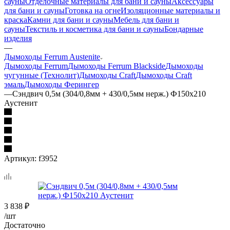
сауны
Отделочные материалы для бани и сауны
Аксессуары
для бани и сауны
Готовка на огне
Изоляционные материалы и
краска
Камни для бани и сауны
Мебель для бани и
сауны
Текстиль и косметика для бани и сауны
Бондарные
изделия
—
Дымоходы Ferrum Austenite
Дымоходы Ferrum
Дымоходы Ferrum Blackside
Дымоходы
чугунные (Технолит)
Дымоходы Craft
Дымоходы Craft
эмаль
Дымоходы Ферингер
—
Сэндвич 0,5м (304/0,8мм + 430/0,5мм нерж.) Ф150х210
Аустенит
Артикул:
f3952
3 838
₽
/шт
Достаточно