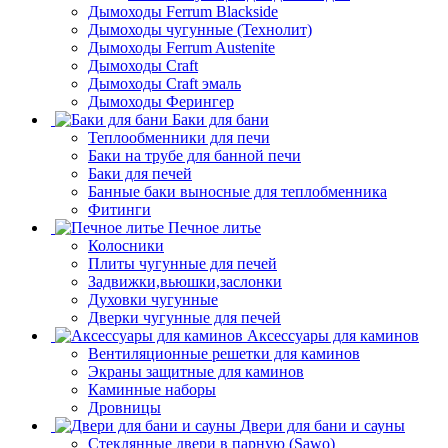
Дымоходы Ferrum Blackside
Дымоходы чугунные (Технолит)
Дымоходы Ferrum Austenite
Дымоходы Craft
Дымоходы Craft эмаль
Дымоходы Ферингер
Баки для бани
Теплообменники для печи
Баки на трубе для банной печи
Баки для печей
Банные баки выносные для теплобменника
Фитинги
Печное литье
Колосники
Плиты чугунные для печей
Задвижки,вьюшки,заслонки
Духовки чугунные
Дверки чугунные для печей
Аксессуары для каминов
Вентиляционные решетки для каминов
Экраны защитные для каминов
Каминные наборы
Дровницы
Двери для бани и сауны
Стеклянные двери в парную (Sawo)