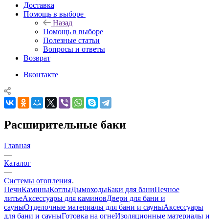
Доставка
Помощь в выборе
Назад
Помощь в выборе
Полезные статьи
Вопросы и ответы
Возврат
Вконтакте
Расширительные баки
Главная
—
Каталог
—
Системы отопления
Печи
Камины
Котлы
Дымоходы
Баки для бани
Печное
литье
Аксессуары для каминов
Двери для бани и
сауны
Отделочные материалы для бани и сауны
Аксессуары
для бани и сауны
Готовка на огне
Изоляционные материалы и