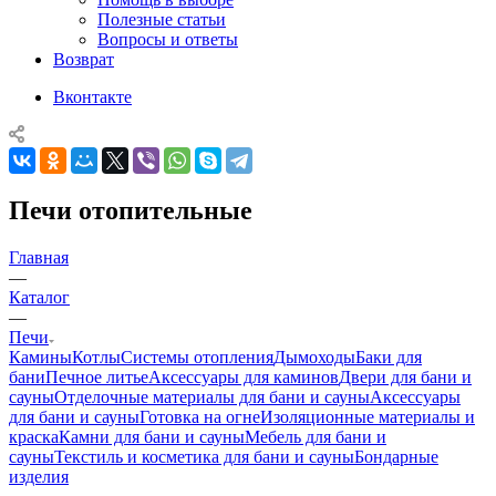
Полезные статьи
Вопросы и ответы
Возврат
Вконтакте
Печи отопительные
Главная
—
Каталог
—
Печи
Камины
Котлы
Системы отопления
Дымоходы
Баки для
бани
Печное литье
Аксессуары для каминов
Двери для бани и
сауны
Отделочные материалы для бани и сауны
Аксессуары
для бани и сауны
Готовка на огне
Изоляционные материалы и
краска
Камни для бани и сауны
Мебель для бани и
сауны
Текстиль и косметика для бани и сауны
Бондарные
изделия