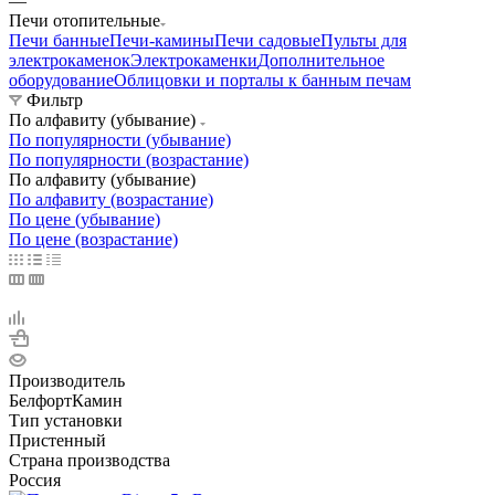
—
Печи отопительные
Печи банные
Печи-камины
Печи садовые
Пульты для
электрокаменок
Электрокаменки
Дополнительное
оборудование
Облицовки и порталы к банным печам
Фильтр
По алфавиту (убывание)
По популярности (убывание)
По популярности (возрастание)
По алфавиту (убывание)
По алфавиту (возрастание)
По цене (убывание)
По цене (возрастание)
Производитель
БелфортКамин
Тип установки
Пристенный
Страна производства
Россия