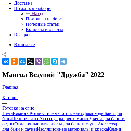
Доставка
Помощь в выборе
Назад
Помощь в выборе
Полезные статьи
Вопросы и ответы
Возврат
Вконтакте
Мангал Везувий "Дружба" 2022
Главная
—
Каталог
—
Готовка на огне
Печи
Камины
Котлы
Системы отопления
Дымоходы
Баки для
бани
Печное литье
Аксессуары для каминов
Двери для бани и
сауны
Отделочные материалы для бани и сауны
Аксессуары
для бани и сауны
Изоляционные материалы и краска
Камни