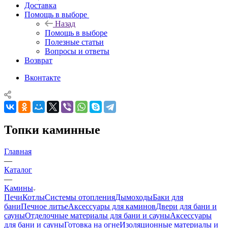
Доставка
Помощь в выборе
Назад
Помощь в выборе
Полезные статьи
Вопросы и ответы
Возврат
Вконтакте
Топки каминные
Главная
—
Каталог
—
Камины
Печи
Котлы
Системы отопления
Дымоходы
Баки для
бани
Печное литье
Аксессуары для каминов
Двери для бани и
сауны
Отделочные материалы для бани и сауны
Аксессуары
для бани и сауны
Готовка на огне
Изоляционные материалы и