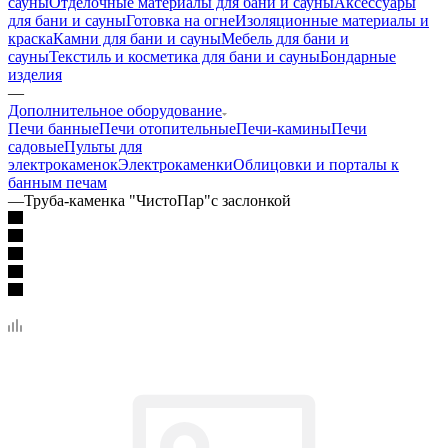
сауны
Отделочные материалы для бани и сауны
Аксессуары
для бани и сауны
Готовка на огне
Изоляционные материалы и
краска
Камни для бани и сауны
Мебель для бани и
сауны
Текстиль и косметика для бани и сауны
Бондарные
изделия
—
Дополнительное оборудование
Печи банные
Печи отопительные
Печи-камины
Печи
садовые
Пульты для
электрокаменок
Электрокаменки
Облицовки и порталы к
банным печам
—
Труба-каменка "ЧистоПар"с заслонкой