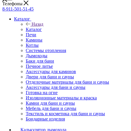
Телефоны
Печное литье
8-911-501-51-45
Аксессуары для каминов
Двери для бани и сауны
Каталог
Отделочные материалы для бани и сауны
Назад
Аксессуары для бани и сауны
Каталог
Готовка на огне
Печи
Изоляционные материалы и краска
Камины
Камни для бани и сауны
Котлы
Мебель для бани и сауны
Системы отопления
Текстиль и косметика для бани и сауны
Дымоходы
Бондарные изделия
Баки для бани
Печное литье
Аксессуары для каминов
Двери для бани и сауны
Отделочные материалы для бани и сауны
Аксессуары для бани и сауны
Готовка на огне
Изоляционные материалы и краска
Камни для бани и сауны
Мебель для бани и сауны
Текстиль и косметика для бани и сауны
Бондарные изделия
Калькулятор дымохода