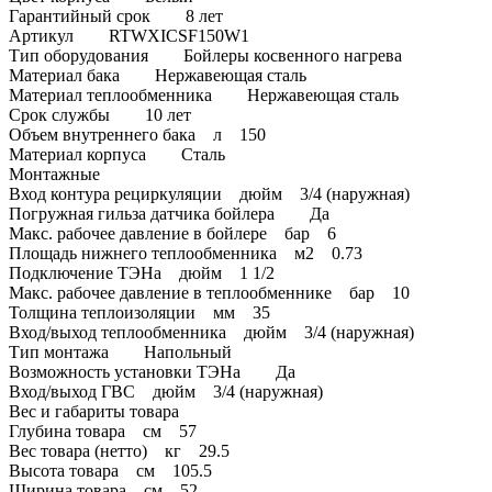
Гарантийный срок 8 лет
Артикул RTWXICSF150W1
Тип оборудования Бойлеры косвенного нагрева
Материал бака Нержавеющая сталь
Материал теплообменника Нержавеющая сталь
Срок службы 10 лет
Объем внутреннего бака л 150
Материал корпуса Сталь
Монтажные
Вход контура рециркуляции дюйм 3/4 (наружная)
Погружная гильза датчика бойлера Да
Макс. рабочее давление в бойлере бар 6
Площадь нижнего теплообменника м2 0.73
Подключение ТЭНа дюйм 1 1/2
Макс. рабочее давление в теплообменнике бар 10
Толщина теплоизоляции мм 35
Вход/выход теплообменника дюйм 3/4 (наружная)
Тип монтажа Напольный
Возможность установки ТЭНа Да
Вход/выход ГВС дюйм 3/4 (наружная)
Вес и габариты товара
Глубина товара см 57
Вес товара (нетто) кг 29.5
Высота товара см 105.5
Ширина товара см 52