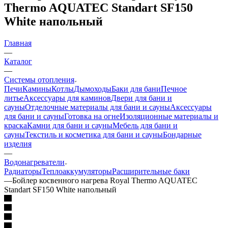
Thermo AQUATEC Standart SF150
White напольный
Главная
—
Каталог
—
Системы отопления
Печи
Камины
Котлы
Дымоходы
Баки для бани
Печное
литье
Аксессуары для каминов
Двери для бани и
сауны
Отделочные материалы для бани и сауны
Аксессуары
для бани и сауны
Готовка на огне
Изоляционные материалы и
краска
Камни для бани и сауны
Мебель для бани и
сауны
Текстиль и косметика для бани и сауны
Бондарные
изделия
—
Водонагреватели
Радиаторы
Теплоаккумуляторы
Расширительные баки
—
Бойлер косвенного нагрева Royal Thermo AQUATEC
Standart SF150 White напольный