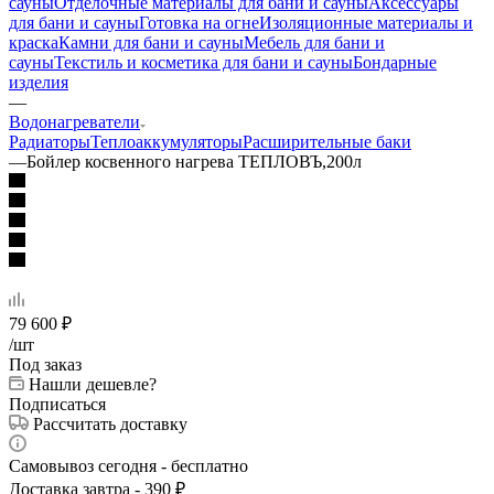
сауны
Отделочные материалы для бани и сауны
Аксессуары
для бани и сауны
Готовка на огне
Изоляционные материалы и
краска
Камни для бани и сауны
Мебель для бани и
сауны
Текстиль и косметика для бани и сауны
Бондарные
изделия
—
Водонагреватели
Радиаторы
Теплоаккумуляторы
Расширительные баки
—
Бойлер косвенного нагрева ТЕПЛОВЪ,200л
79 600
₽
/шт
Под заказ
Нашли дешевле?
Подписаться
Рассчитать доставку
Самовывоз сегодня - бесплатно
Доставка завтра - 390 ₽