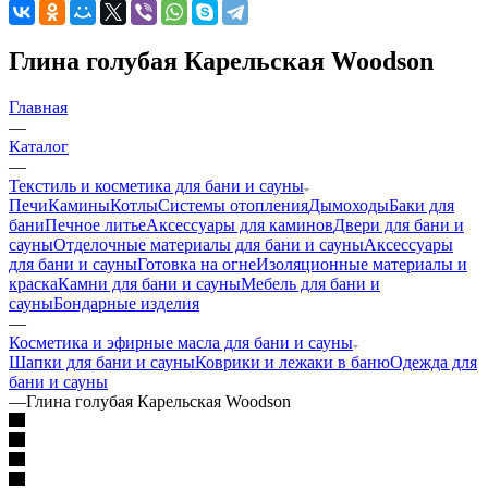
Глина голубая Карельская Woodson
Главная
—
Каталог
—
Текстиль и косметика для бани и сауны
Печи
Камины
Котлы
Системы отопления
Дымоходы
Баки для
бани
Печное литье
Аксессуары для каминов
Двери для бани и
сауны
Отделочные материалы для бани и сауны
Аксессуары
для бани и сауны
Готовка на огне
Изоляционные материалы и
краска
Камни для бани и сауны
Мебель для бани и
сауны
Бондарные изделия
—
Косметика и эфирные масла для бани и сауны
Шапки для бани и сауны
Коврики и лежаки в баню
Одежда для
бани и сауны
—
Глина голубая Карельская Woodson